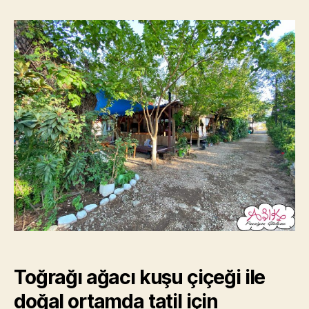
Toğrağı ağacı kuşu çiçeği ile
doğal ortamda tatil için